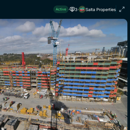
·
3
·
Salta Properties
Active